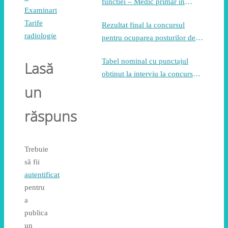
functiei – Medic primar in
Examinari
specialitatea pneumologie
Tarife
Rezultat final la concursul
radiologie
pentru ocuparea posturilor de
asistent medical generalist
Tabel nominal cu punctajul
Lasă
obtinut la interviu la concursul
pentru ocuparea posturilor de
un
asistent medical generalist
răspuns
Trebuie
să fii
autentificat
pentru
a
publica
un