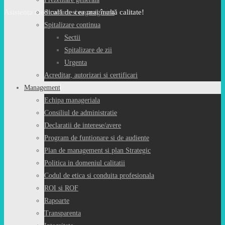
Asistența medicală de cea mai înaltă calitate!
Structura si organigrama
Spitalizare continua
Sectii
Spitalizare de zii
Urgenta
Acreditar, autorizari si certificari
Management
Echipa manageriala
Consiliul de administratie
Declaratii de interese/avere
Program de funtionare si de audiente
Plan de management si plan Strategic
Politica in domeniul calitatii
Codul de etica si conduita profesionala
ROI si ROF
Rapoarte
Transparenta