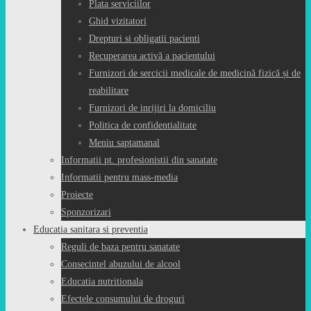
Plata serviciilor
Ghid vizitatori
Drepturi si obligatii pacienti
Recuperarea activă a pacientului
Furnizori de sercicii medicale de medicină fizică și de
reabilitare
Furnizori de inrijiri la domiciliu
Politica de confidentialitate
Meniu saptamanal
Informatii pt. profesionistii din sanatate
Informatii pentru mass-media
Proiecte
Sponzorizari
Educatia sanitara si preventia
Reguli de baza pentru sanatate
Consecintel abuzului de alcool
Educatia nutritionala
Efectele consumului de droguri