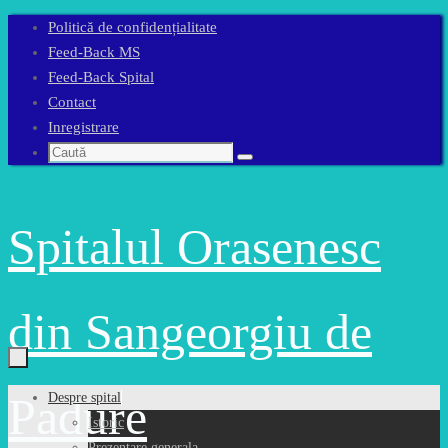
Sari
Politică de confidențialitate
la
Feed-Back MS
conținut
Feed-Back Spital
Contact
Inregistrare
Caută
Caută
după:
Spitalul Orasenesc
din Sangeorgiu de
Sari
Padure
Despre spital
la
Istoric
conținut
Prezentare generala