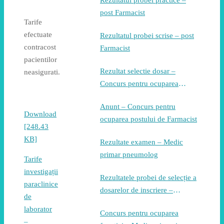
Rezultatul probei practice –
post Farmacist
Tarife
efectuate
Rezultatul probei scrise – post
contracost
Farmacist
pacientilor
Rezultat selectie dosar –
neasigurati.
Concurs pentru ocuparea
postului de Farmacist
Anunt – Concurs pentru
Download
ocuparea postului de Farmacist
[248.43
KB]
Rezultate examen – Medic
primar pneumolog
Tarife
investigații
Rezultatele probei de selecție a
paraclinice
dosarelor de inscriere –
de
Concurs pentru ocuparea
laborator
Concurs pentru ocuparea
postului de medic pneumolog
–