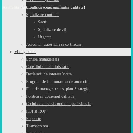
Asistența medicală de cea mai înaltă calitate!
Structura si organigrama
Spitalizare continua
Sectii
Spitalizare de zii
Urgenta
Acreditar, autorizari si certificari
Management
Echipa manageriala
Consiliul de administratie
Declaratii de interese/avere
Program de funtionare si de audiente
Plan de management si plan Strategic
Politica in domeniul calitatii
Codul de etica si conduita profesionala
ROI si ROF
Rapoarte
Transparenta