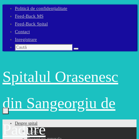
Sari
Politică de confidențialitate
la
Feed-Back MS
conținut
Feed-Back Spital
Contact
Inregistrare
Caută
Caută
după:
Spitalul Orasenesc
din Sangeorgiu de
Sari
Padure
Despre spital
la
Istoric
conținut
Prezentare generala