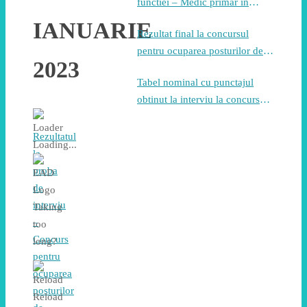
functiei – Medic primar in
specialitatea pneumologie
IANUARIE
Rezultat final la concursul
pentru ocuparea posturilor de
2023
asistent medical generalist
Tabel nominal cu punctajul
obtinut la interviu la concursul
pentru ocuparea posturilor de
asistent medical generalist
Rezultatul
Loading...
la
proba
de
interviu
Taking
–
too
Concurs
long?
pentru
ocuparea
posturilor
Reload