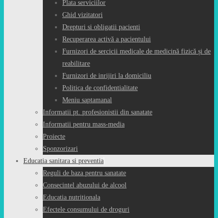
Plata serviciilor
Ghid vizitatori
Drepturi si obligatii pacienti
Recuperarea activă a pacientului
Furnizori de sercicii medicale de medicină fizică și de
reabilitare
Furnizori de inrijiri la domiciliu
Politica de confidentialitate
Meniu saptamanal
Informatii pt. profesionistii din sanatate
Informatii pentru mass-media
Proiecte
Sponzorizari
Educatia sanitara si preventia
Reguli de baza pentru sanatate
Consecintel abuzului de alcool
Educatia nutritionala
Efectele consumului de droguri