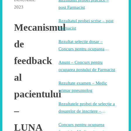
Rezultatul probei practice –
2023
post Farmacist
Rezultatul probei scrise – post
Mecanismul
Farmacist
de
Rezultat selectie dosar –
Concurs pentru ocuparea
postului de Farmacist
feedback
Anunt – Concurs pentru
ocuparea postului de Farmacist
al
Rezultate examen – Medic
primar pneumolog
pacientului
Rezultatele probei de selecție a
–
dosarelor de inscriere –
Concurs pentru ocuparea
LUNA
Concurs pentru ocuparea
postului de medic pneumolog