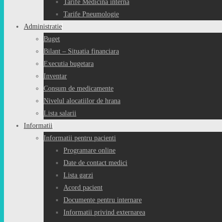
Tarife Medicina interna
Tarife Pneumologie
Administratie
Buget
Bilant – Situatia financiara
Executia bugetara
Inventar
Consum de medicamente
Nivelul alocatiilor de hrana
Lista salarii
Informatii
Informatii pentru pacienti
Programare online
Date de contact medici
Lista garzi
Acord pacient
Documente pentru internare
Informatii privind externarea