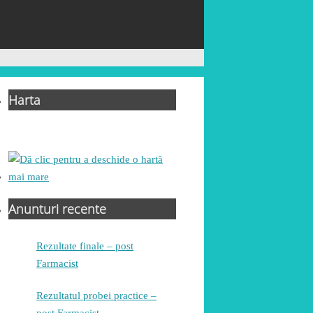
Harta
Anunturi recente
Rezultate finale – post
Farmacist
Rezultatul probei practice –