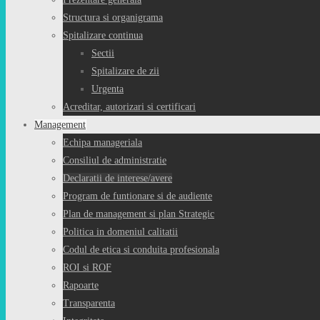
Structura si organigrama
Spitalizare continua
Sectii
Spitalizare de zii
Urgenta
Acreditar, autorizari si certificari
Management
Echipa manageriala
Consiliul de administratie
Declaratii de interese/avere
Program de funtionare si de audiente
Plan de management si plan Strategic
Politica in domeniul calitatii
Codul de etica si conduita profesionala
ROI si ROF
Rapoarte
Transparenta