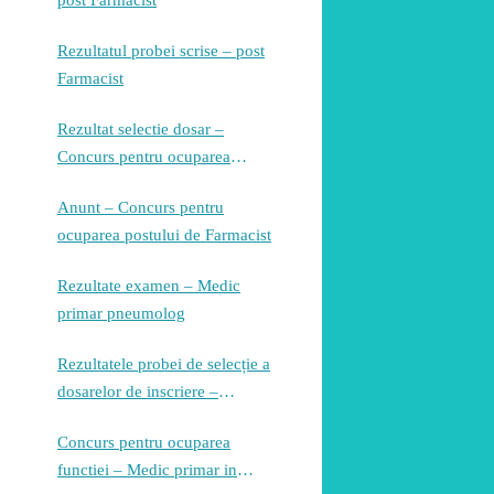
post Farmacist
Rezultatul probei scrise – post
Farmacist
Rezultat selectie dosar –
Concurs pentru ocuparea
postului de Farmacist
Anunt – Concurs pentru
ocuparea postului de Farmacist
Rezultate examen – Medic
primar pneumolog
Rezultatele probei de selecție a
dosarelor de inscriere –
Concurs pentru ocuparea
Concurs pentru ocuparea
postului de medic pneumolog
functiei – Medic primar in