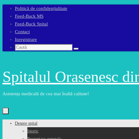
Sari
Politică de confidențialitate
la
Feed-Back MS
conținut
Feed-Back Spital
Contact
Inregistrare
Caută
Caută
după:
Spitalul Orasenesc d
Asistența medicală de cea mai înaltă calitate!
Sari
Despre spital
la
Istoric
conținut
Prezentare generala