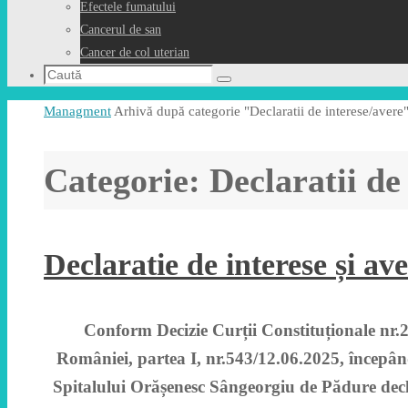
Efectele fumatului
Cancerul de san
Cancer de col uterian
Caută
Caută
după:
Prima
Managment
Arhivă după categorie "Declaratii de interese/avere
pagină
Categorie:
Declaratii de
Declaratie de interese și a
Conform Decizie Curții Constituționale nr.2
României, partea I, nr.543/12.06.2025, începând
Spitalului Orășenesc Sângeorgiu de Pădure declara