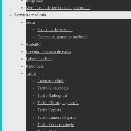
Integritate
Mecanismul de feedback al pacientului
Activitate medicala
Sectii
Structura de personal
Dotarea cu aparatura medicala
Ambultor
Urgenta – Camera de garda
Laborator clinic
Radiologie
Tarife
Laborator clinic
Tarife Ginecologie
Tarife Radiografii
Tarife Chirurgie generala
Tarife Coplata
Tarife Camera de garda
Tarife Endocrinologie