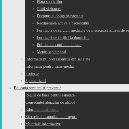
Plata serviciilor
Ghid vizitatori
Drepturi si obligatii pacienti
Recuperarea activă a pacientului
Furnizori de sercicii medicale de medicină fizică și de re
Furnizori de inrijiri la domiciliu
Politica de confidentialitate
Meniu saptamanal
Informatii pt. profesionistii din sanatate
Informatii pentru mass-media
Proiecte
Sponzorizari
Educatia sanitara si preventia
Reguli de baza pentru sanatate
Consecintel abuzului de alcool
Educatia nutritionala
Efectele consumului de droguri
Materiale informative