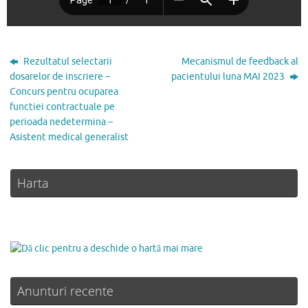
Rezultatul selectarii
Mecanismul de feedback al
dosarelor de inscriere –
pacientului luna MAI 2023
Concurs pentru ocuparea
functiei contractuale pe
perioada nedetermina –
Asistent medical generalist
Harta
Anunturi recente