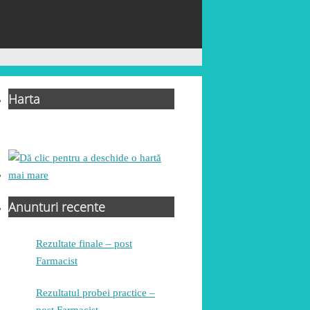
Harta
Anunturi recente
Rezultate finale – post
Farmacist
Rezultatul probei practice –