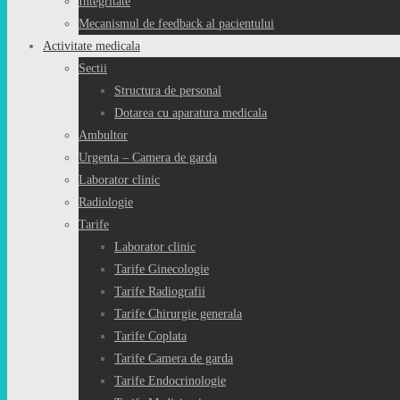
Integritate
Mecanismul de feedback al pacientului
Activitate medicala
Sectii
Structura de personal
Dotarea cu aparatura medicala
Ambultor
Urgenta – Camera de garda
Laborator clinic
Radiologie
Tarife
Laborator clinic
Tarife Ginecologie
Tarife Radiografii
Tarife Chirurgie generala
Tarife Coplata
Tarife Camera de garda
Tarife Endocrinologie