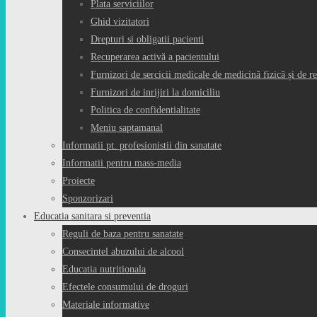
Plata serviciilor
Ghid vizitatori
Drepturi si obligatii pacienti
Recuperarea activă a pacientului
Furnizori de sercicii medicale de medicină fizică și de re
Furnizori de inrijiri la domiciliu
Politica de confidentialitate
Meniu saptamanal
Informatii pt. profesionistii din sanatate
Informatii pentru mass-media
Proiecte
Sponzorizari
Educatia sanitara si preventia
Reguli de baza pentru sanatate
Consecintel abuzului de alcool
Educatia nutritionala
Efectele consumului de droguri
Materiale informative