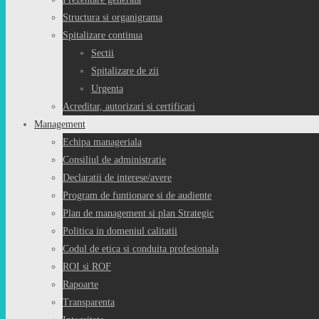
Structura si organigrama
Spitalizare continua
Sectii
Spitalizare de zii
Urgenta
Acreditar, autorizari si certificari
Management
Echipa manageriala
Consiliul de administratie
Declaratii de interese/avere
Program de funtionare si de audiente
Plan de management si plan Strategic
Politica in domeniul calitatii
Codul de etica si conduita profesionala
ROI si ROF
Rapoarte
Transparenta