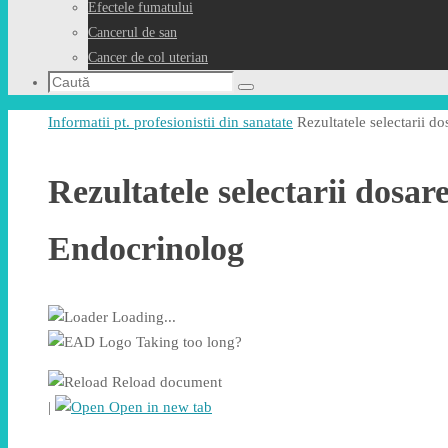
Efectele fumatului
Cancerul de san
Cancer de col uterian
Caută
Caută
după:
Prima
Informatii pt. profesionistii din sanatate
Rezultatele selectarii d
pagină
Rezultatele selectarii dosar
Endocrinolog
Loading...
Taking too long?
Reload document
|
Open in new tab