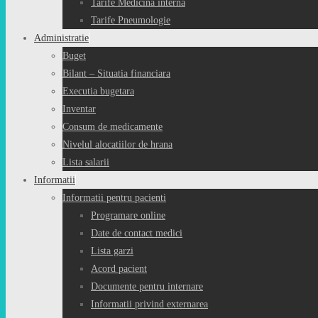
Tarife Medicina interna
Tarife Pneumologie
Administratie
Buget
Bilant – Situatia financiara
Executia bugetara
Inventar
Consum de medicamente
Nivelul alocatiilor de hrana
Lista salarii
Informatii
Informatii pentru pacienti
Programare online
Date de contact medici
Lista garzi
Acord pacient
Documente pentru internare
Informatii privind externarea