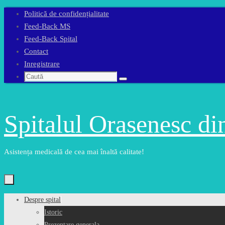
Sari
Politică de confidențialitate
la
Feed-Back MS
conținut
Feed-Back Spital
Contact
Inregistrare
Caută
Caută
după:
Spitalul Orasenesc d
Asistența medicală de cea mai înaltă calitate!
Sari
Despre spital
la
Istoric
conținut
Prezentare generala