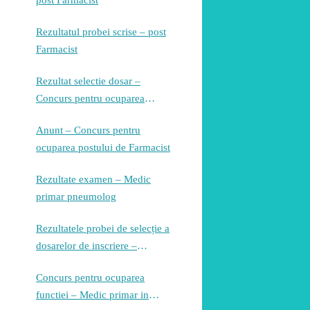
post Farmacist
Rezultatul probei scrise – post
Farmacist
Rezultat selectie dosar –
Concurs pentru ocuparea
postului de Farmacist
Anunt – Concurs pentru
ocuparea postului de Farmacist
Rezultate examen – Medic
primar pneumolog
Rezultatele probei de selecție a
dosarelor de inscriere –
Concurs pentru ocuparea
Concurs pentru ocuparea
postului de medic pneumolog
functiei – Medic primar in