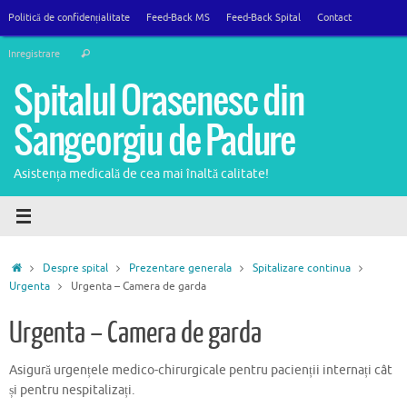
Sari
Politică de confidențialitate
Feed-Back MS
Feed-Back Spital
Contact
la
Caută
conținut
Inregistrare
Caută
după:
Spitalul Orasenesc din
Sangeorgiu de Padure
Asistența medicală de cea mai înaltă calitate!
Prima
Despre spital
Prezentare generala
Spitalizare continua
pagină
Urgenta
Urgenta – Camera de garda
Urgenta – Camera de garda
Asigură urgențele medico-chirurgicale pentru pacienții internați cât
și pentru nespitalizați.