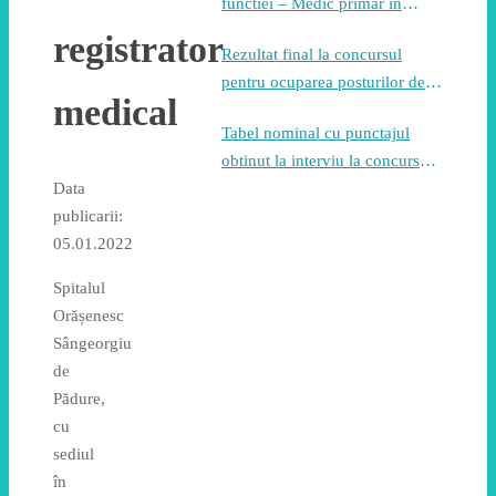
functiei – Medic primar in
specialitatea pneumologie
registrator
Rezultat final la concursul
pentru ocuparea posturilor de
medical
asistent medical generalist
Tabel nominal cu punctajul
obtinut la interviu la concursul
pentru ocuparea posturilor de
Data
asistent medical generalist
publicarii:
05.01.2022
Spitalul
Orășenesc
Sângeorgiu
de
Pădure,
cu
sediul
în