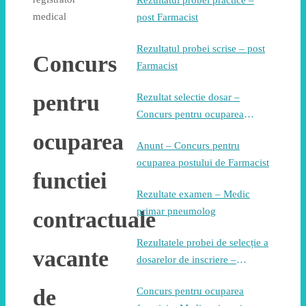
Rezultatul probei practice –
medical
post Farmacist
Rezultatul probei scrise – post
Concurs
Farmacist
pentru
Rezultat selectie dosar –
Concurs pentru ocuparea
postului de Farmacist
ocuparea
Anunt – Concurs pentru
ocuparea postului de Farmacist
functiei
Rezultate examen – Medic
primar pneumolog
contractuale
Rezultatele probei de selecție a
vacante
dosarelor de inscriere –
Concurs pentru ocuparea
de
Concurs pentru ocuparea
postului de medic pneumolog