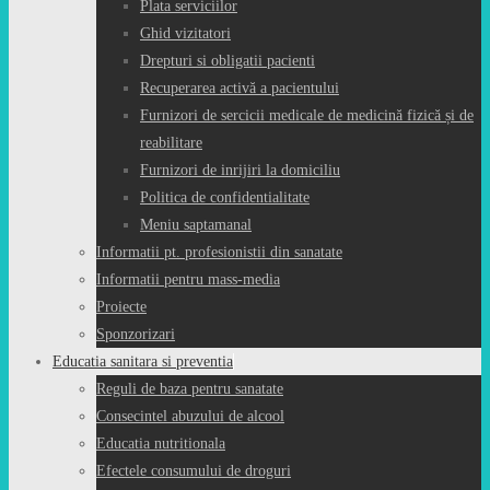
Plata serviciilor
Ghid vizitatori
Drepturi si obligatii pacienti
Recuperarea activă a pacientului
Furnizori de sercicii medicale de medicină fizică și de
reabilitare
Furnizori de inrijiri la domiciliu
Politica de confidentialitate
Meniu saptamanal
Informatii pt. profesionistii din sanatate
Informatii pentru mass-media
Proiecte
Sponzorizari
Educatia sanitara si preventia
Reguli de baza pentru sanatate
Consecintel abuzului de alcool
Educatia nutritionala
Efectele consumului de droguri