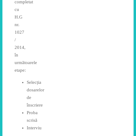
completat
cu
H.G
nr.
1027
/
2014,
în
următoarele
etape:
Selecția
dosarelor
de
înscriere
Proba
scrisă
Interviu