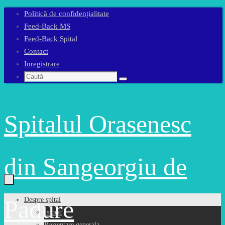
Sari
Politică de confidențialitate
la
Feed-Back MS
conținut
Feed-Back Spital
Contact
Inregistrare
Caută
Caută
după:
Spitalul Orasenesc
din Sangeorgiu de
Sari
Padure
Despre spital
la
Istoric
conținut
Prezentare generala