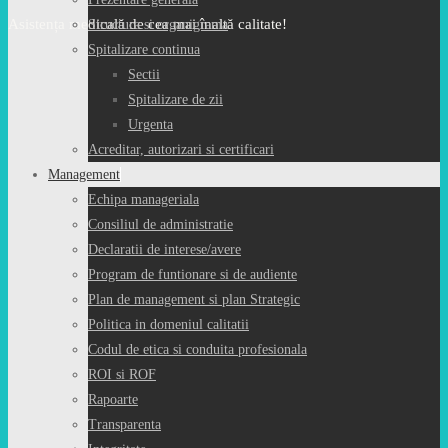
Asistența medicală de cea mai înaltă calitate!
Structura si organigrama
Spitalizare continua
Sectii
Spitalizare de zii
Urgenta
Acreditar, autorizari si certificari
Management
Echipa manageriala
Consiliul de administratie
Declaratii de interese/avere
Program de funtionare si de audiente
Plan de management si plan Strategic
Politica in domeniul calitatii
Codul de etica si conduita profesionala
ROI si ROF
Rapoarte
Transparenta